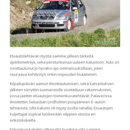
Etuautotehtävän myötä saimme jälleen tärkeitä
ajokilometrejä, sekä perstuntumaa uuteen kalustoon. Auto on
osoittautunut jo hyväksi ajo-ominaisuuksiltaan, joten
seuraava kehitystyö onkin nopeuden lisääminen.
Kilpailupäivän aamun ilmoittautumisen, sekä katsastuksen
jälkeen siirryttiin tuomaristolle osoitettuun rakennukseen,
jossa jaettiin etuautojen toimenkuvatehtävät. Palaverissa
ilmoitettiin Sebastian Lindholmin poisjääneen 0 -auton
tehtävistä, sillä kalusto oli myyty (isolla rahalla). Etuautojen
kuljettajat sopivat keskenään vilppien otoista eri
erikoiskokeilla.
Erikoiskoe kahden jälkeisellä huoltotauolla saimme