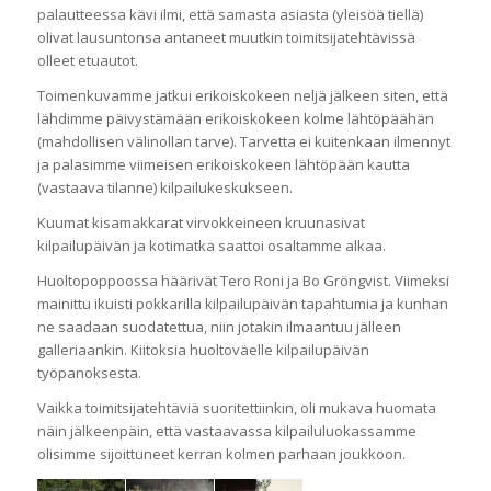
palautteessa kävi ilmi, että samasta asiasta (yleisöä tiellä)
olivat lausuntonsa antaneet muutkin toimitsijatehtävissä
olleet etuautot.
Toimenkuvamme jatkui erikoiskokeen neljä jälkeen siten, että
lähdimme päivystämään erikoiskokeen kolme lähtöpäähän
(mahdollisen välinollan tarve). Tarvetta ei kuitenkaan ilmennyt
ja palasimme viimeisen erikoiskokeen lähtöpään kautta
(vastaava tilanne) kilpailukeskukseen.
Kuumat kisamakkarat virvokkeineen kruunasivat
kilpailupäivän ja kotimatka saattoi osaltamme alkaa.
Huoltopoppoossa häärivät Tero Roni ja Bo Gröngvist. Viimeksi
mainittu ikuisti pokkarilla kilpailupäivän tapahtumia ja kunhan
ne saadaan suodatettua, niin jotakin ilmaantuu jälleen
galleriaankin. Kiitoksia huoltoväelle kilpailupäivän
työpanoksesta.
Vaikka toimitsijatehtäviä suoritettiinkin, oli mukava huomata
näin jälkeenpäin, että vastaavassa kilpailuluokassamme
olisimme sijoittuneet kerran kolmen parhaan joukkoon.