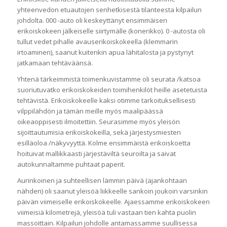
yhteenvedon etuautojen senhetkisestä tilanteesta kilpailun
johdolta. 000 -auto oli keskeyttänyt ensimmäisen
erikoiskokeen jälkeiselle siirtymälle (konerikko). 0 -autosta oli
tullut vedet pihalle avauserikoiskokeella (klemmarin
irtoaminen), saanut kuitenkin apua lähitalosta ja pystynyt
jatkamaan tehtäväänsä.
Yhtenä tärkeimmistä toimenkuvistamme oli seurata /katsoa
suoriutuvatko erikoiskokeiden toimihenkilöt heille asetetuista
tehtävistä. Erikoiskokeelle kaksi otimme tarkoituksellisesti
vilppilähdön ja tämän meille myös maalipäässä
oikeaoppisesti ilmoitettiin. Seurasimme myös yleisön
sijoittautumisia erikoiskokeilla, sekä järjestysmiesten
esilläoloa /näkyvyyttä. Kolme ensimmäistä erikoiskoetta
hoituivat mallikkaasti järjestäviltä seuroilta ja saivat
autokunnaltamme puhtaat paperit.
Aurinkoinen ja suhteellisen lämmin päivä (ajankohtaan
nähden) oli saanut yleisöä liikkeelle sankoin joukoin varsinkin
päivän viimeiselle erikoiskokeelle. Ajaessamme erikoiskokeen
viimeisiä kilometrejä, yleisöä tuli vastaan tien kahta puolin
massoittain. Kilpailun johdolle antamassamme suullisessa