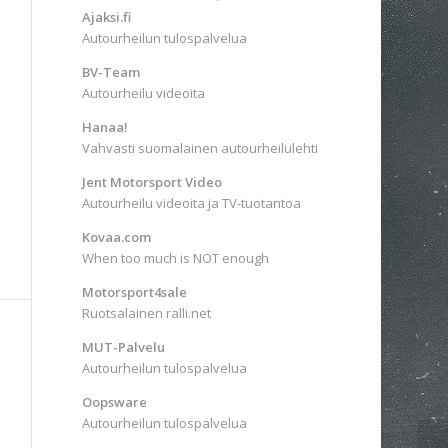
Ajaksi.fi
Autourheilun tulospalvelua
BV-Team
Autourheilu videoita
Hanaa!
Vahvasti suomalainen autourheilulehti
Jent Motorsport Video
Autourheilu videoita ja TV-tuotantoa
Kovaa.com
When too much is NOT enough
Motorsport4sale
Ruotsalainen ralli.net
MUT-Palvelu
Autourheilun tulospalvelua
Oopsware
Autourheilun tulospalvelua