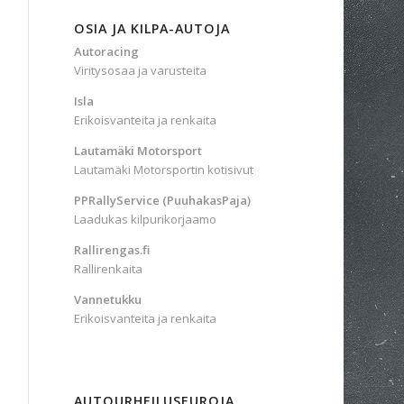
OSIA JA KILPA-AUTOJA
Autoracing
Viritysosaa ja varusteita
Isla
Erikoisvanteita ja renkaita
Lautamäki Motorsport
Lautamäki Motorsportin kotisivut
PPRallyService (PuuhakasPaja)
Laadukas kilpurikorjaamo
Rallirengas.fi
Rallirenkaita
Vannetukku
Erikoisvanteita ja renkaita
AUTOURHEILUSEUROJA