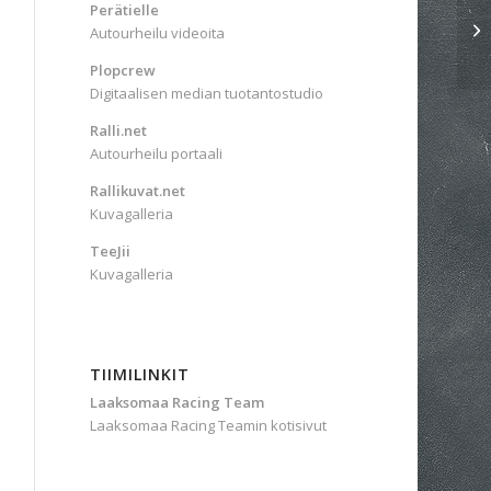
Perätielle
Autourheilu videoita
Plopcrew
Digitaalisen median tuotantostudio
Ralli.net
Autourheilu portaali
Rallikuvat.net
Kuvagalleria
TeeJii
Kuvagalleria
TIIMILINKIT
Laaksomaa Racing Team
Laaksomaa Racing Teamin kotisivut