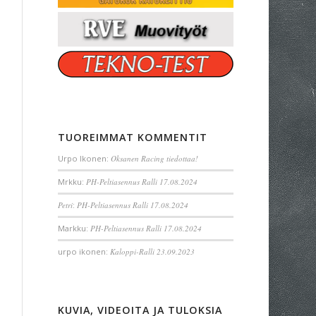
TUOREIMMAT KOMMENTIT
Urpo Ikonen
:
Oksanen Racing tiedottaa!
Mrkku
:
PH-Peltiasennus Ralli 17.08.2024
Petri
:
PH-Peltiasennus Ralli 17.08.2024
Markku
:
PH-Peltiasennus Ralli 17.08.2024
urpo ikonen
:
Kaloppi-Ralli 23.09.2023
KUVIA, VIDEOITA JA TULOKSIA