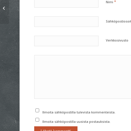
*
Nimi
OP-Petäjävesi Ralli
15.07.2023
Sähköpostiosoi
Verkkosivusto
Ilmoita sähköpostilla tulevista kommenteista.
Ilmoita sähköpostilla uusista postauksista.