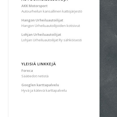
AKK Motorsport
Autourheilun kansallinen kattojärjestö
Hangon Urheiluautoilijat
Hangon Urheiluautoilijoiden kotisivut
Lohjan Urheiluautoilijat
Lohjan Urheiluautoilijat Ry sähköisesti
YLEISIÄ LINKKEJÄ
Foreca
Säätiedot netistä
Googlen karttapalvelu
Hyvä ja kätevä karttapalvelu