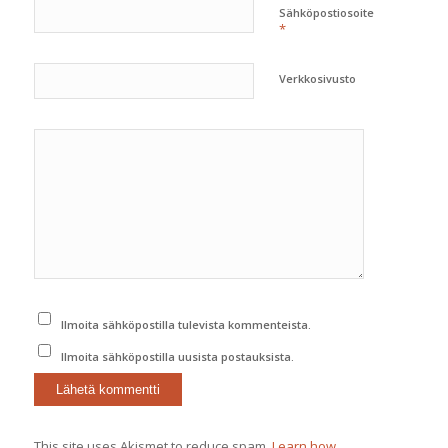
Sähköpostiosoite
*
Verkkosivusto
Ilmoita sähköpostilla tulevista kommenteista.
Ilmoita sähköpostilla uusista postauksista.
This site uses Akismet to reduce spam.
Learn how