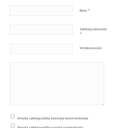
*
Nimi
Sähköpostiosoite
*
Verkkosivusto
Ilmoita sähköpostilla tulevista kommenteista.
Ilmoita sähköpostilla uusista postauksista.