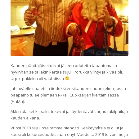
Kauden päättäjäiset olivat jälleen odotettu tapahtuma ja
hyvinhän se tälläkin kertaa sujui. Porukka viihtyi ja kivaa oli.
Urpo -pukkikin oli vauhdissa
Juhlaväelle saatettiin tiedoksi ensikauden suunnitelma, jossa
pääpaino tulee olemaan R-RalliCup -sarjan kiertämisessä
(HaMu).
Akk:n alaiset kilpailut tukevat ja täydentävät sarjaosakilpailuja
kauden aikana.
Vuosi 2018 sujui osaltamme hienosti. Keskeytyksiä ei ollut ja
kausi oli kokonaisuudessaan ehyt. Vuodelta 2019 toivomme ja