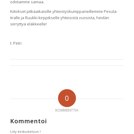
odotamme samaa.
Kiitokset pitkäaikaisille yhteistyökumppaneillemme Pesula-
Iiralle ja Ruukki-kirppikselle yhteisistä vuosista, heidän
siirryttyä eläkkeelle!
t. Petri
0
KOMMENTTIA
Kommentoi
Liity keskusteluun !