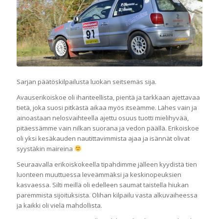
Sarjan päätöskilpailusta luokan seitsemäs sija.
Avauserikoiskoe oli ihanteellista, pientä ja tarkkaan ajettavaa
tietä, joka suosi pitkästä aikaa myös itseämme. Lähes vain ja
ainoastaan nelosvaihteella ajettu osuus tuotti mielihyvää,
pitäessämme vain nilkan suorana ja vedon päällä. Erikoiskoe
oli yksi kesäkauden nautittavimmista ajaa ja isännät olivat
syystäkin maireina
Seuraavalla erikoiskokeella tipahdimme jälleen kyydistä tien
luonteen muuttuessa leveämmäksi ja keskinopeuksien
kasvaessa. Silti meillä oli edelleen saumat taistella hiukan
paremmista sijoituksista. Olihan kilpailu vasta alkuvaiheessa
ja kaikki oli vielä mahdollista.