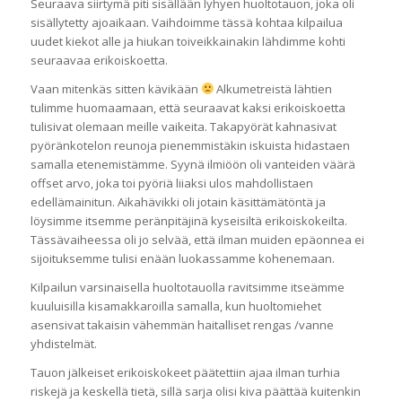
Seuraava siirtymä piti sisällään lyhyen huoltotauon, joka oli
sisällytetty ajoaikaan. Vaihdoimme tässä kohtaa kilpailua
uudet kiekot alle ja hiukan toiveikkainakin lähdimme kohti
seuraavaa erikoiskoetta.
Vaan mitenkäs sitten kävikään
Alkumetreistä lähtien
tulimme huomaamaan, että seuraavat kaksi erikoiskoetta
tulisivat olemaan meille vaikeita. Takapyörät kahnasivat
pyöränkotelon reunoja pienemmistäkin iskuista hidastaen
samalla etenemistämme. Syynä ilmiöön oli vanteiden väärä
offset arvo, joka toi pyöriä liiaksi ulos mahdollistaen
edellämainitun. Aikahävikki oli jotain käsittämätöntä ja
löysimme itsemme peränpitäjinä kyseisiltä erikoiskokeilta.
Tässävaiheessa oli jo selvää, että ilman muiden epäonnea ei
sijoituksemme tulisi enään luokassamme kohenemaan.
Kilpailun varsinaisella huoltotauolla ravitsimme itseämme
kuuluisilla kisamakkaroilla samalla, kun huoltomiehet
asensivat takaisin vähemmän haitalliset rengas /vanne
yhdistelmät.
Tauon jälkeiset erikoiskokeet päätettiin ajaa ilman turhia
riskejä ja keskellä tietä, sillä sarja olisi kiva päättää kuitenkin