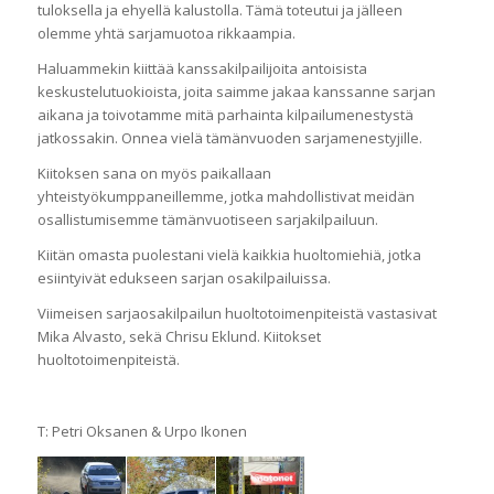
tuloksella ja ehyellä kalustolla. Tämä toteutui ja jälleen
olemme yhtä sarjamuotoa rikkaampia.
Haluammekin kiittää kanssakilpailijoita antoisista
keskustelutuokioista, joita saimme jakaa kanssanne sarjan
aikana ja toivotamme mitä parhainta kilpailumenestystä
jatkossakin. Onnea vielä tämänvuoden sarjamenestyjille.
Kiitoksen sana on myös paikallaan
yhteistyökumppaneillemme, jotka mahdollistivat meidän
osallistumisemme tämänvuotiseen sarjakilpailuun.
Kiitän omasta puolestani vielä kaikkia huoltomiehiä, jotka
esiintyivät edukseen sarjan osakilpailuissa.
Viimeisen sarjaosakilpailun huoltotoimenpiteistä vastasivat
Mika Alvasto, sekä Chrisu Eklund. Kiitokset
huoltotoimenpiteistä.
T: Petri Oksanen & Urpo Ikonen