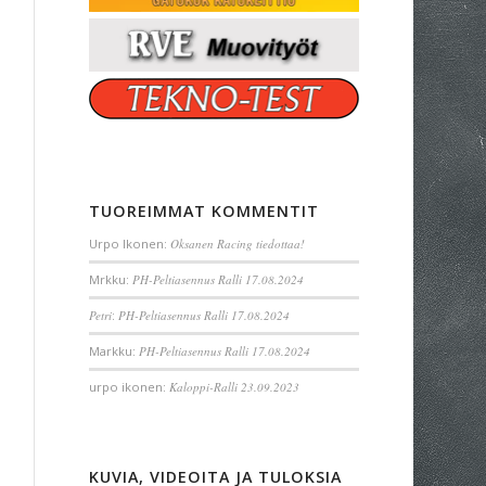
TUOREIMMAT KOMMENTIT
Urpo Ikonen
:
Oksanen Racing tiedottaa!
Mrkku
:
PH-Peltiasennus Ralli 17.08.2024
Petri
:
PH-Peltiasennus Ralli 17.08.2024
Markku
:
PH-Peltiasennus Ralli 17.08.2024
urpo ikonen
:
Kaloppi-Ralli 23.09.2023
KUVIA, VIDEOITA JA TULOKSIA