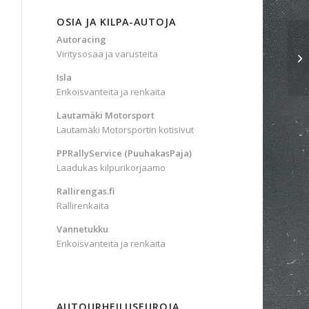
OSIA JA KILPA-AUTOJA
Autoracing
Viritysosaa ja varusteita
Isla
Erikoisvanteita ja renkaita
Lautamäki Motorsport
Lautamäki Motorsportin kotisivut
PPRallyService (PuuhakasPaja)
Laadukas kilpurikorjaamo
Rallirengas.fi
Rallirenkaita
Vannetukku
Erikoisvanteita ja renkaita
AUTOURHEILUSEUROJA