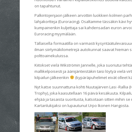
on tapahtunut.
Palkintojenjaon jälkeen arvottiin luokkien kolmen pa
lahjakortteja (Euroracing). Osaltamme tässäkin kävi hyvi
kumpainenkin kuljettaja sai kahdensadan euron arvois
Euroracing myymälään.
Tällaisella formaatilla on varmasti kysyntäätulevaisuud
ilman siirtymäkilometrejä autokunnat saavat hieman 
polttoainekuluissa.
Kiitokset vielä Wikströmin Jannelle, joka suoriutui teht
mallikelpoisesti ja äänijänteistäkin taisi löytyä vielä vir
kilpailun jälkeenkin
(kypäräpuhelimet eivät olleet k
Nyt katse suunnattuna kohti Nuutajärven Lasi -Rallia (H
Trophy), joka kaasutellaan 16 päivä kesäkuuta. Kilpa
ehjää ja tasaista suoritusta, katsotaan sitten mihin se r
Kartanlukijaksi on lupautunut Urpo Ikonen Hangosta.