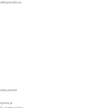
allispecialissa.
mutta pienet
ijasta ja
la, kehitystäkin