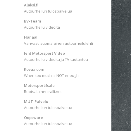
Ajaksi.fi
Autourheilun tulospalvelua
BV-Team
Autourheilu videoita
Hanaa!
Vahvasti suomalainen autourheilulehti
Jent Motorsport Video
Autourheilu videoita ja TV-tuotantoa
Kovaa.com
When too much is NOT enough
Motorsport4sale
Ruotsalainen ralli.net
MUT-Palvelu
Autourheilun tulospalvelua
Oopsware
Autourheilun tulospalvelua