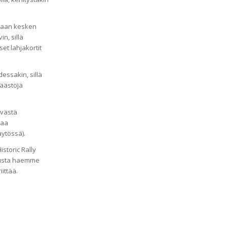
rhaan kesken
n, sillä
et lahjakortit
essakin, sillä
säästöjä
ävästä
taa
äytössä).
istoric Rally
ilusta haemme
iittää.