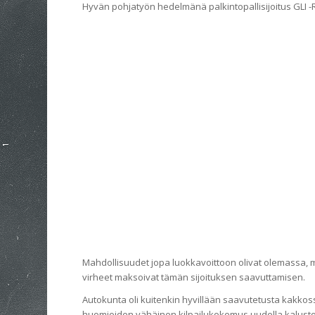
Hyvän pohjatyön hedelmänä palkintopallisijoitus GLI -R
Mahdollisuudet jopa luokkavoittoon olivat olemassa, 
virheet maksoivat tämän sijoituksen saavuttamisen.
Autokunta oli kuitenkin hyvillään saavutetusta kakkoss
huomioiden vähäinen kilpailukokemus uudella kalustol