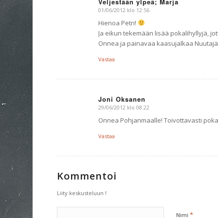
Veljestään ylpeä; Marja
01/06/2012 klo 12:56
says:
Hienoa Petri!
Ja eikun tekemään lisää pokalihyllyjä, j
Onnea ja painavaa kaasujalkaa Nuutajär
Vastaa
Joni Oksanen
29/06/2012 klo 08:22
says:
Onnea Pohjanmaalle! Toivottavasti pokaal
Vastaa
Kommentoi
Liity keskusteluun !
*
Nimi