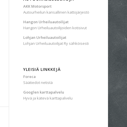
AKK Motorsport
Autourheilun kansallinen kattojärjestö
Hangon Urheiluautoilijat
Hangon Urheiluautoilijoiden kotisivut
Lohjan Urheiluautoilijat
Lohjan Urheiluautoilijat Ry sähköisesti
YLEISIÄ LINKKEJÄ
Foreca
Säätiedot netistä
Googlen karttapalvelu
Hyvä ja kätevä karttapalvelu