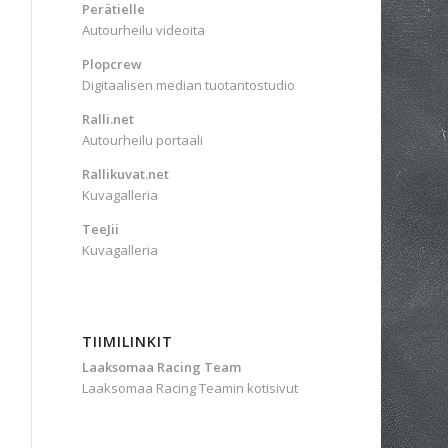
Perätielle
Autourheilu videoita
Plopcrew
Digitaalisen median tuotantostudio
Ralli.net
Autourheilu portaali
Rallikuvat.net
Kuvagalleria
TeeJii
Kuvagalleria
TIIMILINKIT
Laaksomaa Racing Team
Laaksomaa Racing Teamin kotisivut